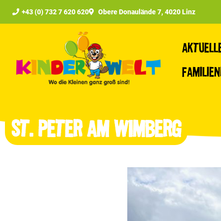
+43 (0) 732 7 620 620
Obere Donaulände 7, 4020 Linz
Aktuell
Familie
St. Peter am Wimberg