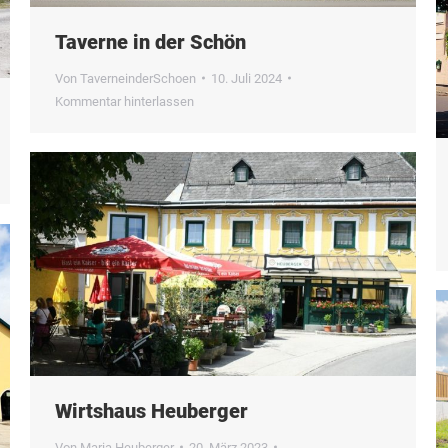
Taverne in der Schön
Von
TaverneinderSchoen
10. Juli 2024
Kommentar hinterlassen
Wirtshaus Heuberger
Von
Maria Heuberger
20. März 2023