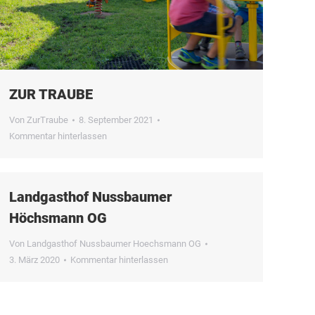
ZUR TRAUBE
Von
ZurTraube
8. September 2021
Kommentar hinterlassen
Landgasthof Nussbaumer
Höchsmann OG
Von
Landgasthof Nussbaumer Hoechsmann OG
3. März 2020
Kommentar hinterlassen