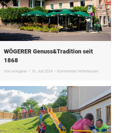
WÖGERER Genuss&Tradition seit
1868
Von
woegerer
10. Juli 2024
Kommentar hinterlassen