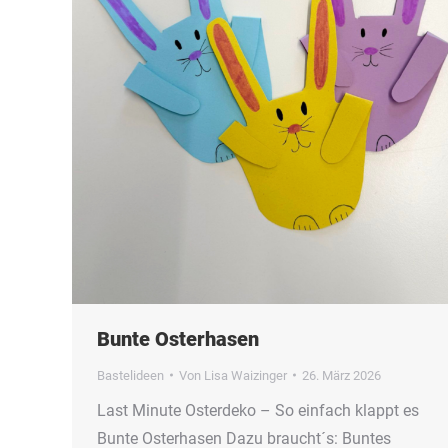
Bunte Osterhasen
Bastelideen
Von
Lisa Waizinger
26. März 2026
Last Minute Osterdeko – So einfach klappt es
Bunte Osterhasen Dazu braucht´s: Buntes