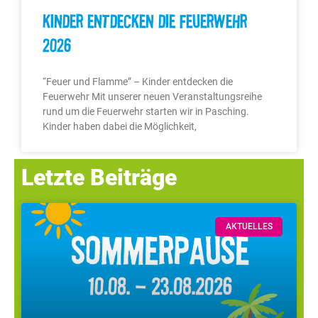
Kinder entdecken die Feuerwehr
2026
“Feuer und Flamme” – Kinder entdecken die
Feuerwehr Mit unserer neuen Veranstaltungsreihe
rund um die Feuerwehr starten wir in Pasching.
Kinder haben dabei die Möglichkeit,
Letzte Beiträge
AKTUELLES