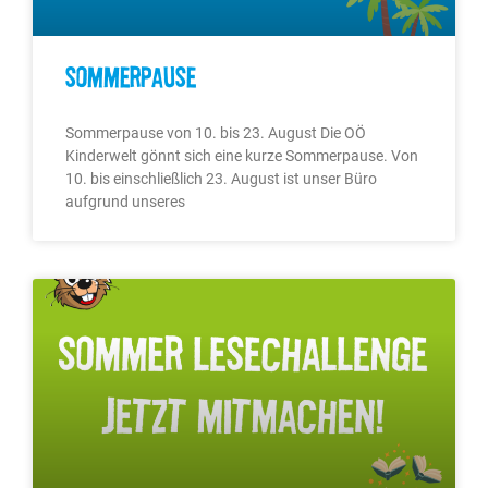
Sommerpause
Sommerpause von 10. bis 23. August Die OÖ
Kinderwelt gönnt sich eine kurze Sommerpause. Von
10. bis einschließlich 23. August ist unser Büro
aufgrund unseres