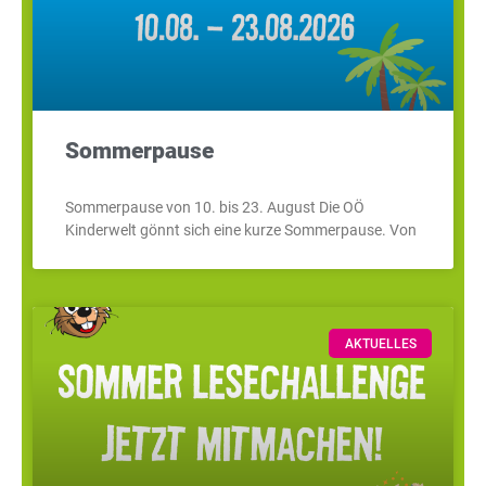
Sommerpause
Sommerpause von 10. bis 23. August Die OÖ
Kinderwelt gönnt sich eine kurze Sommerpause. Von
AKTUELLES