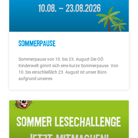
Sommerpause
Sommerpause von 10. bis 23. August Die OÖ
Kinderwelt gönnt sich eine kurze Sommerpause. Von
10. bis einschließlich 23. August ist unser Büro
aufgrund unseres